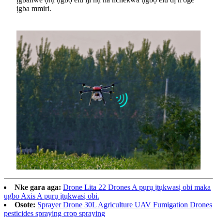
ịgba mmiri.
Nke gara aga:
Drone Lita 22 Drones A pụrụ ịtụkwasị obi maka
ugbo Axis A pụrụ ịtụkwasị obi.
Osote:
Sprayer Drone 30L Agriculture UAV Fumigation Drones
pesticides spraying crop spraying