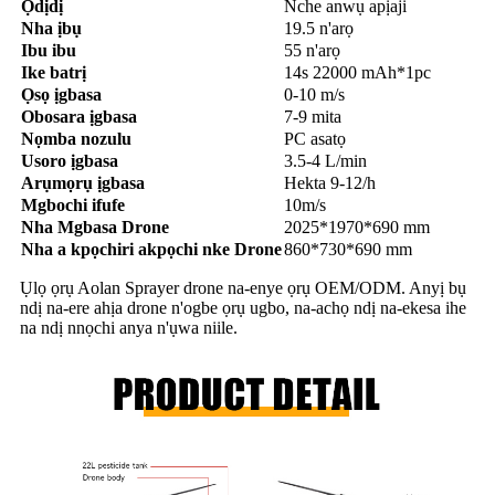
Ọdịdị
Nche anwụ apịaji
Nha ịbụ
19.5 n'arọ
Ibu ibu
55 n'arọ
Ike batrị
14s 22000 mAh*1pc
Ọsọ ịgbasa
0-10 m/s
Obosara ịgbasa
7-9 mita
Nọmba nozulu
PC asatọ
Usoro ịgbasa
3.5-4 L/min
Arụmọrụ ịgbasa
Hekta 9-12/h
Mgbochi ifufe
10m/s
Nha Mgbasa Drone
2025*1970*690 mm
Nha a kpọchiri akpọchi nke Drone
860*730*690 mm
Ụlọ ọrụ Aolan Sprayer drone na-enye ọrụ OEM/ODM. Anyị bụ
ndị na-ere ahịa drone n'ogbe ọrụ ugbo, na-achọ ndị na-ekesa ihe
na ndị nnọchi anya n'ụwa niile.