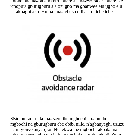
Drone nke na-agba mmiri nwere ala na-eso radar nwere ike
ịchọpụta gburugburu ala ozugbo ma gbanwee elu ụgbọ elu
na akpaghị aka. Hụ na ị na-agbaso ụdị ala dị iche iche.
Sistemụ radar nke na-ezere ihe mgbochi na-ahụ ihe
mgbochi na gburugburu ebe obibi niile, n'agbanyeghị uzuzu
na nnyonye anya ọkụ. Nchekwa ihe mgbochi akpaka na
ịgbanwe ọrụ ụgbọ elu iji hụ na nchekwa ụgbọ elu dị n'oge