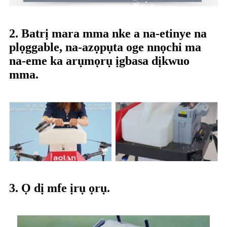
2. Batrị mara mma nke a na-etinye na
plọggable, na-azọpụta oge nnọchi ma
na-eme ka arụmọrụ ịgbasa dịkwuo
mma.
3. Ọ dị mfe ịrụ ọrụ.