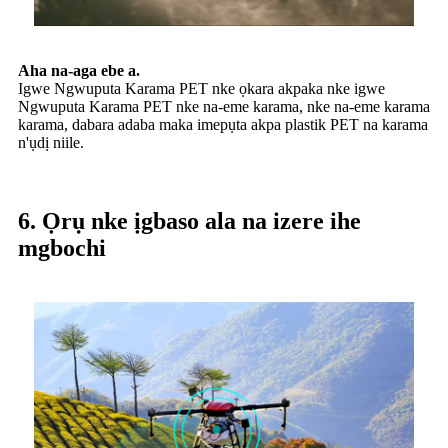
Aha na-aga ebe a.
Igwe Ngwuputa Karama PET nke ọkara akpaka nke igwe
Ngwuputa Karama PET nke na-eme karama, nke na-eme karama
karama, dabara adaba maka imepụta akpa plastik PET na karama
n'ụdị niile.
6. Ọrụ nke ịgbaso ala na izere ihe
mgbochi