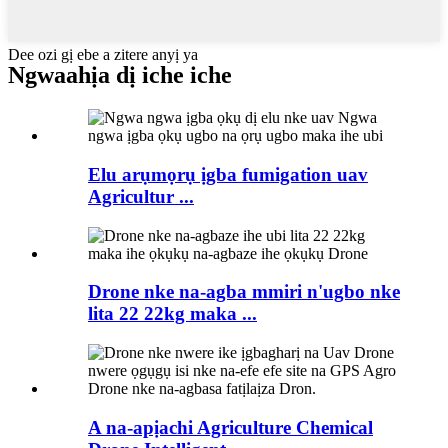
Dee ozi gị ebe a zitere anyị ya
Ngwaahịa dị iche iche
Elu arụmọrụ ịgba fumigation uav
Agricultur ...
Drone nke na-agba mmiri n'ugbo nke
lita 22 22kg maka ...
A na-apịachi Agriculture Chemical