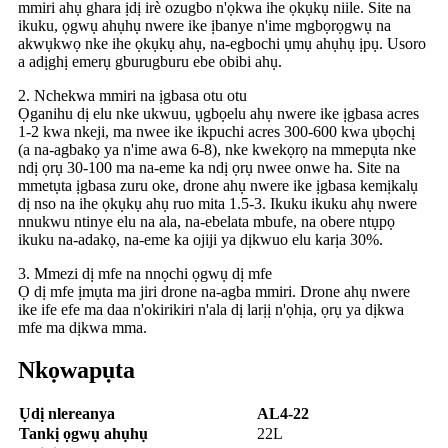
mmiri ahụ ghara ịdị irè ozugbo n'ọkwa ihe ọkụkụ niile. Site na
ikuku, ọgwụ ahụhụ nwere ike ịbanye n'ime mgbọrọgwụ na
akwụkwọ nke ihe ọkụkụ ahụ, na-egbochi ụmụ ahụhụ ịpụ. Usoro
a adịghị emerụ gburugburu ebe obibi ahụ.
2. Nchekwa mmiri na ịgbasa otu otu
Ọganihu dị elu nke ukwuu, ụgbọelu ahụ nwere ike ịgbasa acres
1-2 kwa nkeji, ma nwee ike ikpuchi acres 300-600 kwa ụbọchị
(a na-agbakọ ya n'ime awa 6-8), nke kwekọrọ na mmepụta nke
ndị ọrụ 30-100 ma na-eme ka ndị ọrụ nwee onwe ha. Site na
mmetụta ịgbasa zuru oke, drone ahụ nwere ike ịgbasa kemịkalụ
dị nso na ihe ọkụkụ ahụ ruo mita 1.5-3. Ikuku ikuku ahụ nwere
nnukwu ntinye elu na ala, na-ebelata mbufe, na obere ntụpọ
ikuku na-adakọ, na-eme ka ojiji ya dịkwuo elu karịa 30%.
3. Mmezi dị mfe na nnọchi ọgwụ dị mfe
Ọ dị mfe ịmụta ma jiri drone na-agba mmiri. Drone ahụ nwere
ike ife efe ma daa n'okirikiri n'ala dị larịị n'ọhịa, ọrụ ya dịkwa
mfe ma dịkwa mma.
Nkọwapụta
Ụdị nlereanya
AL4-22
Tankị ọgwụ ahụhụ
22L