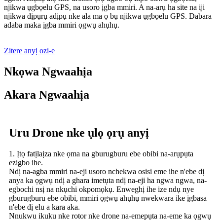
njikwa ụgbọelu GPS, na usoro ịgba mmiri. A na-arụ ha site na iji
njikwa dịpụrụ adịpụ nke ala ma ọ bụ njikwa ụgbọelu GPS. Dabara
adaba maka ịgba mmiri ọgwụ ahụhụ.
Zitere anyị ozi-e
Nkọwa Ngwaahịa
Akara Ngwaahịa
Uru Drone nke ụlọ ọrụ anyị
1. Ịtọ fatịlaịza nke ọma na gburugburu ebe obibi na-arụpụta
ezigbo ihe.
Ndị na-agba mmiri na-eji usoro nchekwa osisi eme ihe n'ebe dị
anya ka ọgwụ ndị a ghara imetụta ndị na-eji ha ngwa ngwa, na-
egbochi nsị na nkụchi okpomọkụ. Enweghị ihe ize ndụ nye
gburugburu ebe obibi, mmiri ọgwụ ahụhụ nwekwara ike ịgbasa
n'ebe dị elu a kara aka.
Nnukwu ikuku nke rotor nke drone na-emepụta na-eme ka ọgwụ