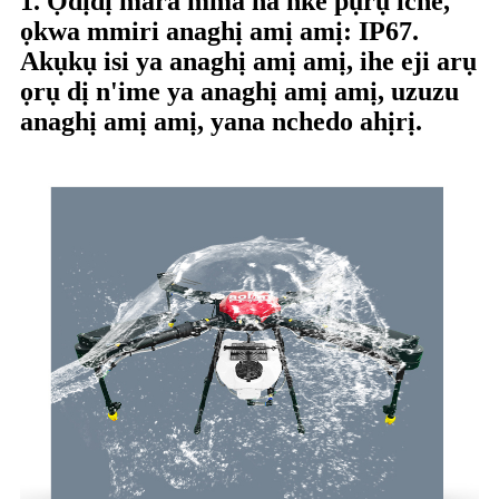
1. Ọdịdị mara mma na nke pụrụ iche,
ọkwa mmiri anaghị amị amị: IP67.
Akụkụ isi ya anaghị amị amị, ihe eji arụ
ọrụ dị n'ime ya anaghị amị amị, uzuzu
anaghị amị amị, yana nchedo ahịrị.