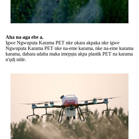
Aha na-aga ebe a.
Igwe Ngwuputa Karama PET nke ọkara akpaka nke igwe
Ngwuputa Karama PET nke na-eme karama, nke na-eme karama
karama, dabara adaba maka imepụta akpa plastik PET na karama
n'ụdị niile.