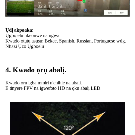
Ụdị akpaaka:
Ụgbọ elu nkeonwe na ngwa
Kwado ọtụtụ asụsụ: Bekee, Spanish, Russian, Portuguese wdg.
Nhazi Ụzọ Ụgbọelu
4. Kwado ọrụ abalị.
Kwado ọrụ ịgba mmiri n'ehihie na abalị.
E tinyere FPV na igwefoto HD na ọkụ abalị LED.