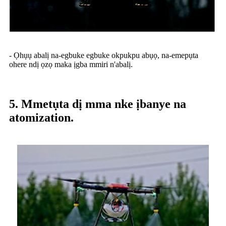
- Ọhụụ abalị na-egbuke egbuke okpukpu abụọ, na-emepụta
ohere ndị ọzọ maka ịgba mmiri n'abalị.
5. Mmetụta dị mma nke ịbanye na
atomization.