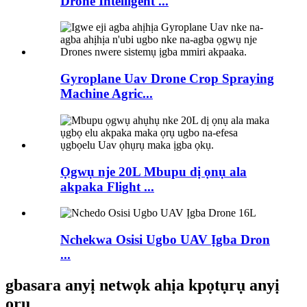
Drone Intelligent ...
Gyroplane Uav Drone Crop Spraying
Machine Agric...
Ọgwụ nje 20L Mbupu dị ọnụ ala
akpaka Flight ...
Nchekwa Osisi Ugbo UAV Ịgba Dron
...
gbasara anyị netwọk ahịa kpọtụrụ anyị
ọrụ