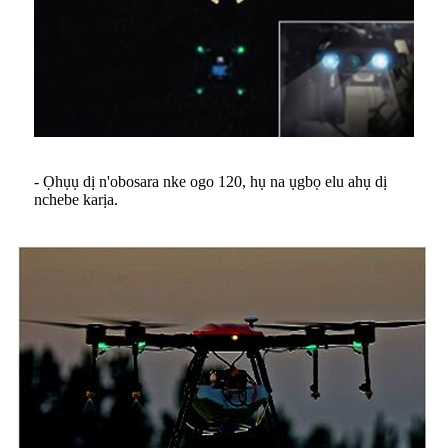
- Ọhụụ dị n'obosara nke ogo 120, hụ na ụgbọ elu ahụ dị
nchebe karịa.