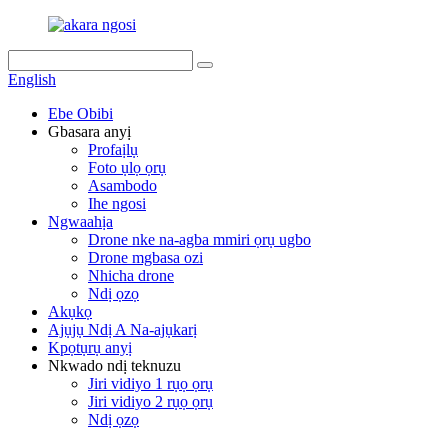
English
Ebe Obibi
Gbasara anyị
Profaịlụ
Foto ụlọ ọrụ
Asambodo
Ihe ngosi
Ngwaahịa
Drone nke na-agba mmiri ọrụ ugbo
Drone mgbasa ozi
Nhicha drone
Ndị ọzọ
Akụkọ
Ajụjụ Ndị A Na-ajụkarị
Kpọtụrụ anyị
Nkwado ndị teknuzu
Jiri vidiyo 1 rụọ ọrụ
Jiri vidiyo 2 rụọ ọrụ
Ndị ọzọ