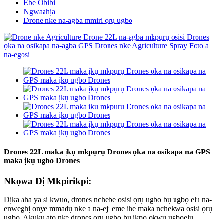
Ebe Obibi
Ngwaahịa
Drone nke na-agba mmiri ọrụ ugbo
Drones 22L maka ịkụ mkpụrụ Drones ọka na osikapa na GPS
maka ịkụ ugbo Drones
Nkọwa Dị Mkpirikpi:
Dịka aha ya si kwuo, drones nchebe osisi ọrụ ugbo bụ ụgbọ elu na-
enweghị onye mmadụ nke a na-eji eme ihe maka nchekwa osisi ọrụ
ugbo. Akụkụ atọ nke drones ọrụ ugbo bụ ikpo okwu ụgbọelu,