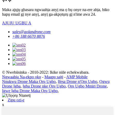
Maka ajụjụ gbasara ngwaahịa anyị ma ọ bụ onye na-ere ahịa, biko
hapụ email gị nye anyị, anyị ga-akpọtụrụ gị n'ime awa 24.
AJỤJỤ UGBU A
sales@aolandrone.com
+86 188 6670 8876
© Nwebiisinka - 2010-2022: Ikike niile echekwabara.
Ngwaahịa Na-ekpo ọkụ
-
Maapụ saịtị
-
AMP Mobile
Nnukwu Drone Maka Ọrụ Ugbo
,
Ịfesa Drone n'Ọrụ Ugbo
,
Ọgwụ
Drone Ịgba
,
Ịgba Drone nke Ọrụ Ugbo
,
Ọrụ Ugbo Mmiri Drone
,
Igwe Ịgba Drone Maka Ọrụ Ugbo
,
Zipu ozi-e
x